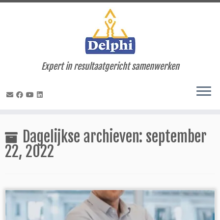
Expert in resultaatgericht samenwerken
Ga
naar
Dagelijkse archieven:
september
inhoud
22, 2022