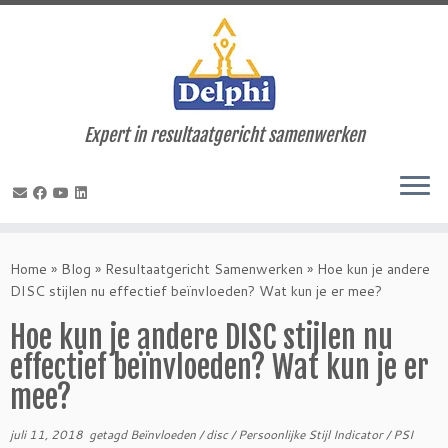
Expert in resultaatgericht samenwerken
Ga
naar
Home
»
Blog
»
Resultaatgericht Samenwerken
»
Hoe kun je andere
inhoud
DISC stijlen nu effectief beïnvloeden? Wat kun je er mee?
Hoe kun je andere DISC stijlen nu
effectief beïnvloeden? Wat kun je er
mee?
juli 11, 2018
getagd
Beïnvloeden
/
disc
/
Persoonlijke Stijl Indicator
/
PSI