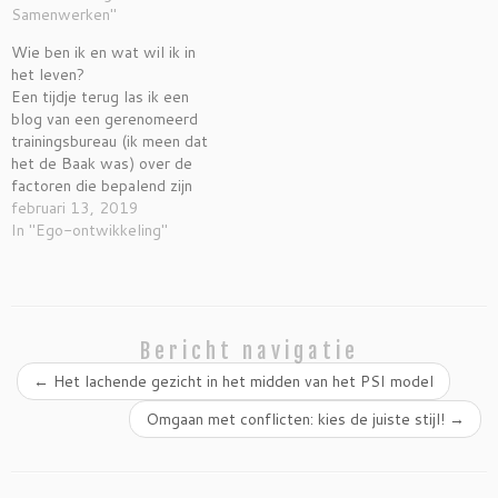
r
r
r
e
Samenwerken"
d
d
d
n
t
t
t
n
Wie ben ik en wat wil ik in
i
i
i
i
n
n
n
e
het leven?
e
e
e
u
e
e
e
w
Een tijdje terug las ik een
n
n
n
v
blog van een gerenomeerd
n
n
n
e
i
i
i
n
trainingsbureau (ik meen dat
e
e
e
s
u
u
u
t
het de Baak was) over de
w
w
w
e
factoren die bepalend zijn
v
v
v
r
e
e
e
g
voor jouw succes in 2030.
februari 13, 2019
n
n
n
e
s
s
s
o
Een van de belangrijkste
In "Ego-ontwikkeling"
t
t
t
p
zaken die daar werden
e
e
e
e
r
r
r
n
genoemd was: 'Weten wie je
g
g
g
d
e
e
e
)
bent en wat je wil in het
o
o
o
leven.' We…
p
p
p
e
e
e
n
n
n
Bericht navigatie
d
d
d
)
)
)
←
Het lachende gezicht in het midden van het PSI model
Omgaan met conflicten: kies de juiste stijl!
→