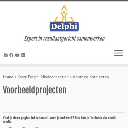
Expert in resultaatgericht samenwerken
Ga
naar
Home
»
Over Delphi Mindconnection
»
Voorbeeldprojecten
inhoud
Voorbeeldprojecten
Vind je deze pagina interessant voor je netwerk? Dan kun je 'm delen via social
media: