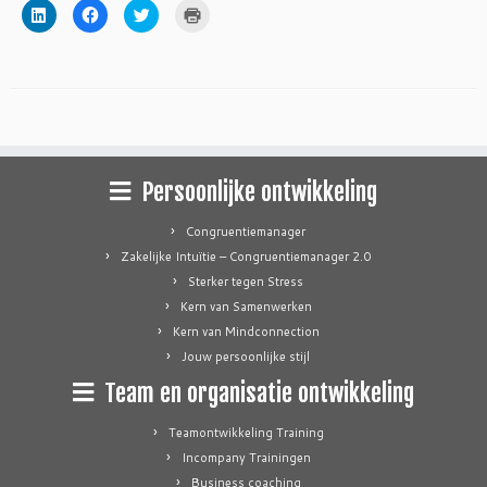
Klik
Klik
Klik
Klik
om
om
om
om
op
te
te
af
LinkedIn
delen
delen
te
te
op
met
drukken
delen
Facebook
Twitter
(Wordt
(Wordt
(Wordt
(Wordt
in
in
in
in
een
een
een
een
nieuw
nieuw
nieuw
nieuw
venster
venster
venster
venster
geopend)
geopend)
geopend)
geopend)
Persoonlijke ontwikkeling
Congruentiemanager
Zakelijke Intuïtie – Congruentiemanager 2.0
Sterker tegen Stress
Kern van Samenwerken
Kern van Mindconnection
Jouw persoonlijke stijl
Team en organisatie ontwikkeling
Teamontwikkeling Training
Incompany Trainingen
Business coaching