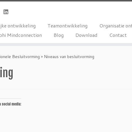
jke ontwikkeling
Teamontwikkeling
Organisatie on
phi Mindconnection
Blog
Download
Contact
ionele Besluitvorming
»
Niveaus van besluitvorming
ing
a social media: