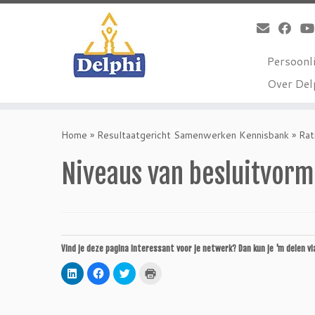
Persoonli
Over Del
Ga
naar
Home
»
Resultaatgericht Samenwerken Kennisbank
»
Rat
inhoud
Niveaus van besluitvorm
Vind je deze pagina interessant voor je netwerk? Dan kun je 'm delen vi
Klik
Klik
Klik
Klik
om
om
om
om
op
te
te
af
LinkedIn
delen
delen
te
te
op
met
drukken
delen
Facebook
Twitter
(Wordt