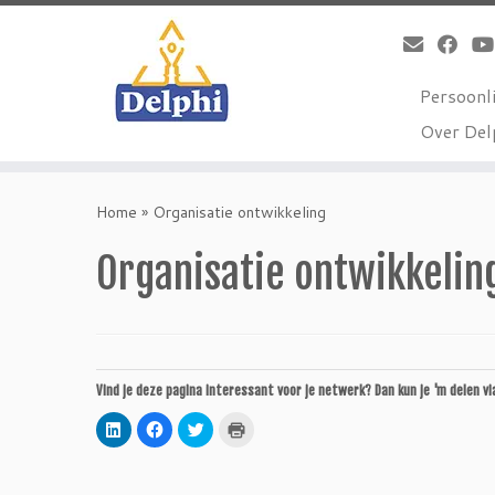
Persoonli
Over Del
Ga
naar
Home
»
Organisatie ontwikkeling
inhoud
Organisatie ontwikkelin
Vind je deze pagina interessant voor je netwerk? Dan kun je 'm delen vi
Klik
Klik
Klik
Klik
om
om
om
om
op
te
te
af
LinkedIn
delen
delen
te
te
op
met
drukken
delen
Facebook
Twitter
(Wordt