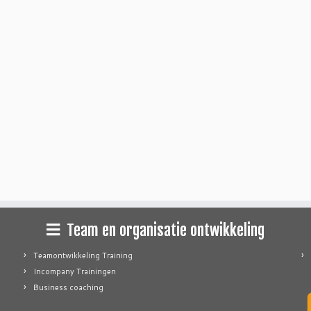
Team en organisatie ontwikkeling
Teamontwikkeling Training
Incompany Trainingen
Business coaching