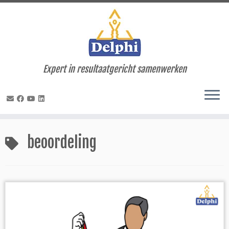
Expert in resultaatgericht samenwerken
Ga
naar
beoordeling
inhoud