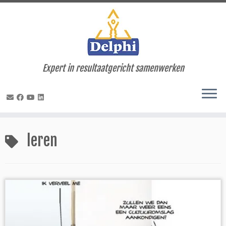
Expert in resultaatgericht samenwerken
Ga
naar
leren
inhoud