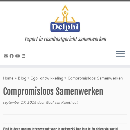
Expert in resultaatgericht samenwerken
Ga
naar
Home
»
Blog
»
Ego-ontwikkeling
»
Compromisloos Samenwerken
inhoud
Compromisloos Samenwerken
september 17, 2018
door
Goof van Kalmthout
Vind je deze pagina interessant voor je netwerk? Dan kun je 'm delen via social