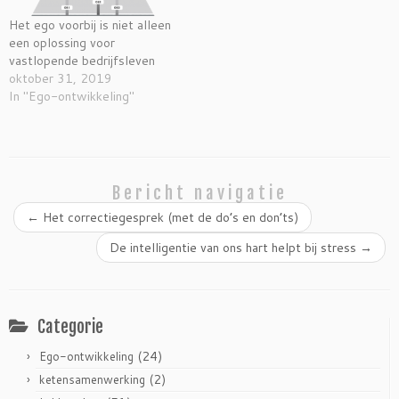
n
n
n
e
i
i
i
n
Het ego voorbij is niet alleen
e
e
e
s
u
u
u
t
een oplossing voor
w
w
w
e
v
v
v
r
vastlopende bedrijfsleven
e
e
e
g
oktober 31, 2019
n
n
n
e
s
s
s
o
In "Ego-ontwikkeling"
t
t
t
p
e
e
e
e
r
r
r
n
g
g
g
d
e
e
e
)
o
o
o
p
p
p
e
e
e
n
n
n
Bericht navigatie
d
d
d
)
)
)
←
Het correctiegesprek (met de do’s en don’ts)
De intelligentie van ons hart helpt bij stress
→
Categorie
(24)
Ego-ontwikkeling
(2)
ketensamenwerking