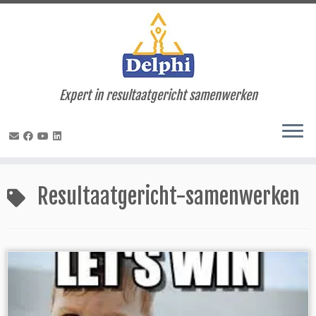
Expert in resultaatgericht samenwerken
Ga
naar
Resultaatgericht-samenwerken
inhoud